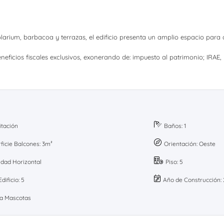
s, solarium, barbacoa y terrazas, el edificio presenta un amplio espacio pa
ficios fiscales exclusivos, exonerando de: impuesto al patrimonio; IRAE,
itación
Baños: 1
ficie Balcones: 3m²
Orientación: Oeste
edad Horizontal
Piso: 5
dificio: 5
Año de Construcción:
a Mascotas