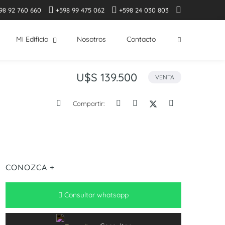
98 92 760 660
+598 99 475 062
+598 24 030 803
Mi Edificio
Nosotros
Contacto
U$S 139.500
VENTA
Compartir:
CONOZCA +
Consultar whatsapp