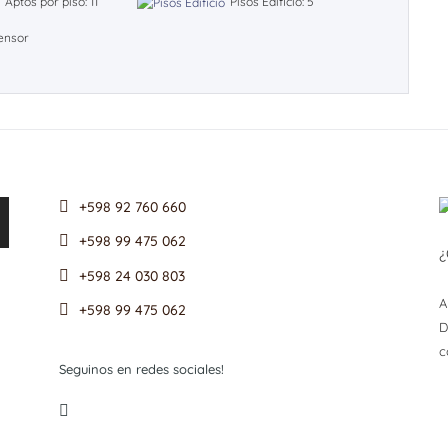
Aptos por piso: 11
Pisos Edificio: 5
ensor
+598 92 760 660
+598 99 475 062
¿
+598 24 030 803
A
+598 99 475 062
D
c
Seguinos en redes sociales!