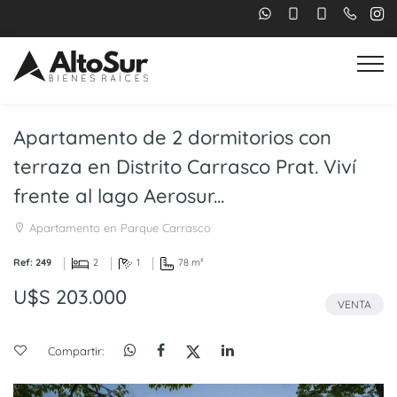
Apartamento de 2 dormitorios con
terraza en Distrito Carrasco Prat. Viví
frente al lago Aerosur...
Apartamento en Parque Carrasco
Ref: 249
2
1
78 m²
U$S 203.000
VENTA
Compartir: