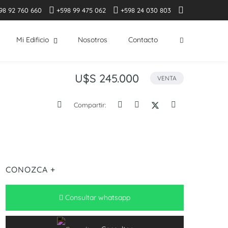
98 92 760 660
+598 99 475 062
+598 24 030 803
Mi Edificio
Nosotros
Contacto
U$S 245.000
VENTA
Compartir:
CONOZCA +
Consultar whatsapp