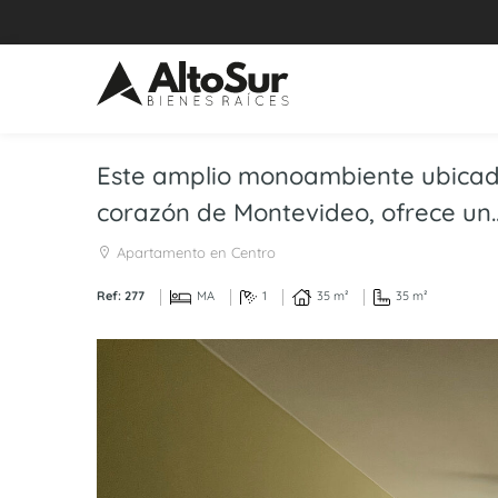
Este amplio monoambiente ubicado 
corazón de Montevideo, ofrece un..
Apartamento en Centro
Ref: 277
MA
1
35 m²
35 m²