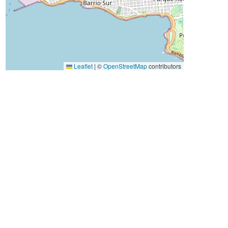
Leaflet
|
©
OpenStreetMap
contributors