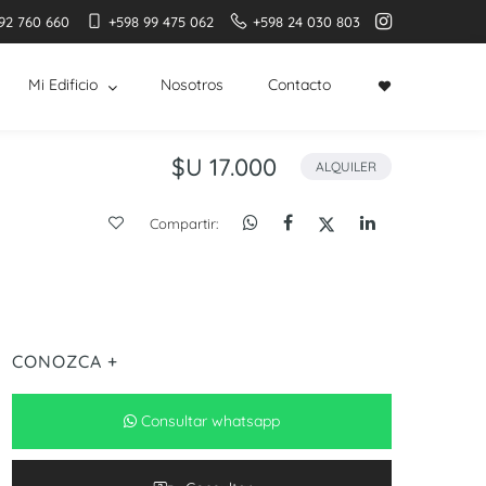
92 760 660
+598 99 475 062
+598 24 030 803
Mi Edificio
Nosotros
Contacto
$U 17.000
ALQUILER
Compartir:
CONOZCA +
Consultar whatsapp