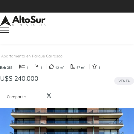
Apartamento en Parque Carrasco
1
1
42 m²
57 m²
1
Ref: 286
U$S 240.000
VENTA
Compartir: