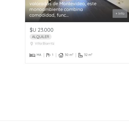
valoradas de Montevideo, este
monoambiente combina
+ Info
comodidad, func...
$U 23.000
ALQUILER
Villa Biarritz
MA
1
30 m²
32 m²