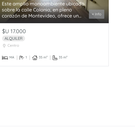
Este amplio monoambiente ubicado
sobre la calle Colonia, en pleno
+ Info
corazón de Montevideo, ofrece un...
$U 17.000
ALQUILER
Centro
MA
1
35 m²
35 m²