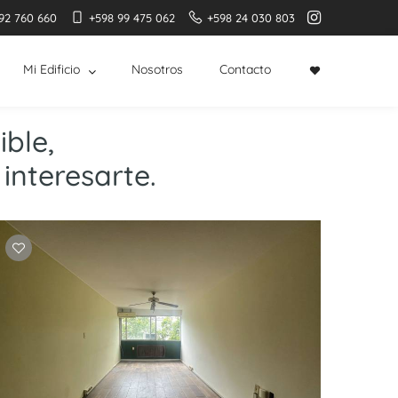
92 760 660
+598 99 475 062
+598 24 030 803
Mi Edificio
Nosotros
Contacto
ble,
interesarte.