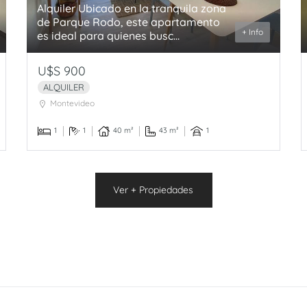
Alquiler Ubicado en la tranquila zona
de Parque Rodo, este apartamento
+ Info
es ideal para quienes busc...
U$S 900
ALQUILER
Montevideo
1
1
40 m²
43 m²
1
Ver + Propiedades