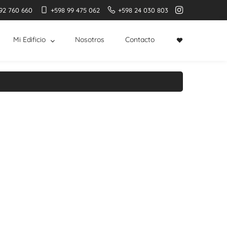
92 760 660
+598 99 475 062
+598 24 030 803
Mi Edificio
Nosotros
Contacto