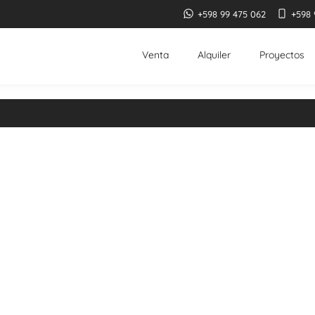
+598 99 475 062
+598 
Venta
Alquiler
Proyectos