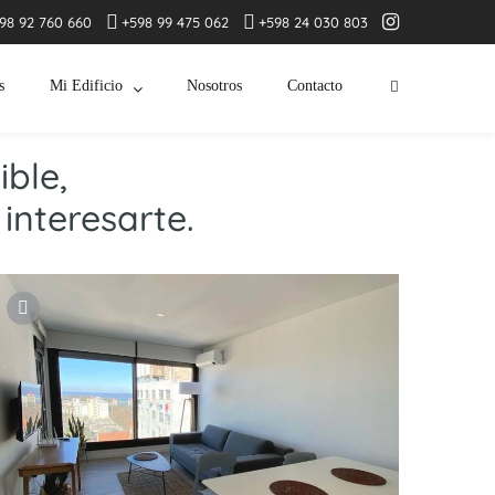
98 92 760 660
+598 99 475 062
+598 24 030 803
s
Mi Edificio
Nosotros
Contacto
ble,
interesarte.