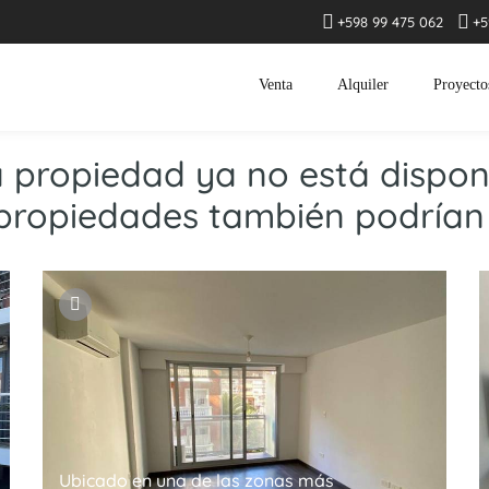
+598 99 475 062
+5
Venta
Alquiler
Proyecto
a propiedad ya no está disponi
propiedades también podrían 
Ubicado en una de las zonas más