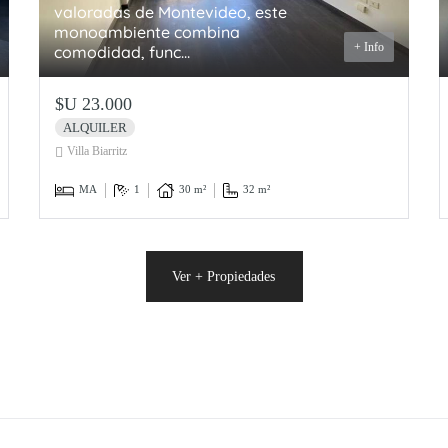
valoradas de Montevideo, este
monoambiente combina
+ Info
comodidad, func...
$U 23.000
ALQUILER
Villa Biarritz
MA
1
30 m²
32 m²
Ver + Propiedades