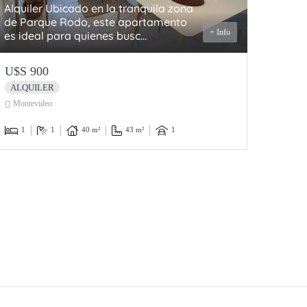
Alquiler Ubicado en la tranquila zona
de Parque Rodo, este apartamento
+ Info
es ideal para quienes busc...
U$S 900
ALQUILER
Montevideo
1
1
40 m²
43 m²
1