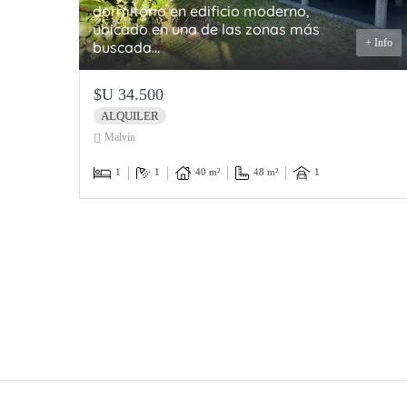
dormitorio en edificio moderno,
ubicado en una de las zonas más
+ Info
buscada...
$U 34.500
ALQUILER
Malvín
1
1
40 m²
48 m²
1